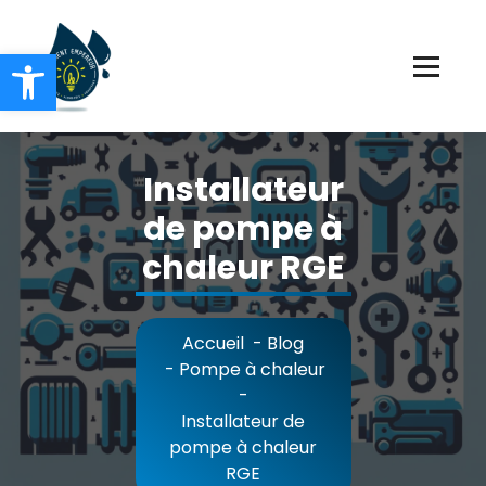
Ouvrir la barre d’outils
Chauffage Electricité Plomberie
Installateur
de pompe à
chaleur RGE
Accueil
-
Blog
-
Pompe à chaleur
-
Installateur de
pompe à chaleur
RGE