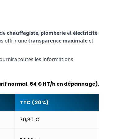
 de
chauffagiste
,
plomberie
et
électricité
.
us offrir une
transparence maximale
et
fournira toutes les informations
arif normal, 64 € HT/h en dépannage).
TTC (20%)
70,80 €