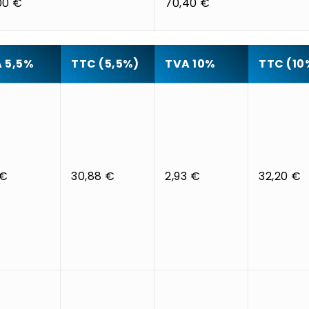
00 €
70,40 €
 5,5%
TTC (5,5%)
TVA 10%
TTC (10
 €
30,88 €
2,93 €
32,20 €