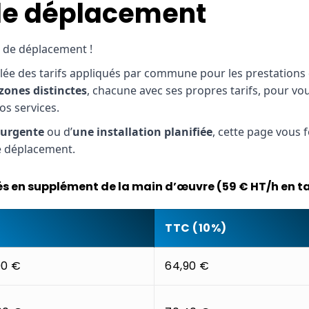
t de déplacement
s de déplacement !
illée des tarifs appliqués par commune pour les prestations
 zones distinctes
, chacune avec ses propres tarifs, pour vo
os services.
 urgente
ou d’
une installation planifiée
, cette page vous 
e déplacement.
és en supplément de la main d’œuvre (59 € HT/h en t
TTC (10%)
00 €
64,90 €