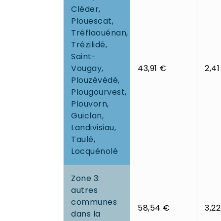
Cléder,
Plouescat,
Tréflaouénan,
Trézilidé,
Saint-
Vougay,
43,91 €
2,41
Plouzévédé,
Plougourvest,
Plouvorn,
Guiclan,
Landivisiau,
Taulé,
Locquénolé
Zone 3:
autres
communes
58,54 €
3,2
dans la