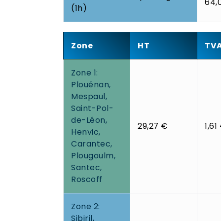
64,
(1h)
Zone
HT
TVA
Zone 1:
Plouénan,
Mespaul,
Saint-Pol-
de-Léon,
29,27 €
1,61
Henvic,
Carantec,
Plougoulm,
Santec,
Roscoff
Zone 2:
Sibiril,