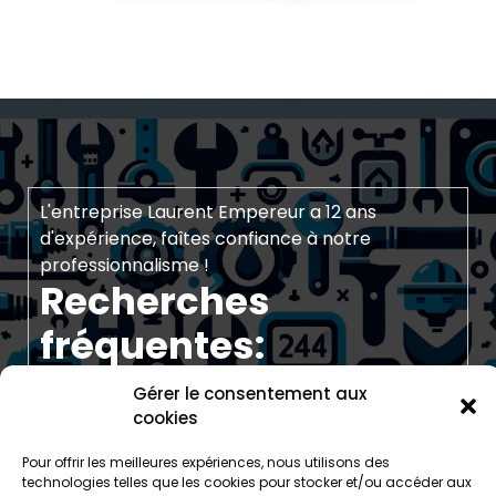
L'entreprise Laurent Empereur a 12 ans
d'expérience, faîtes confiance à notre
professionnalisme !
Recherches
fréquentes:
https://laurentempereur.bzh/plomberie/
Gérer le consentement aux
https://laurentempereur.bzh/home-horaires-
cookies
mail-telephone-contact-empereur-finistere-
nord-electricite-chauffage/
Pour offrir les meilleures expériences, nous utilisons des
technologies telles que les cookies pour stocker et/ou accéder aux
https://laurentempereur.bzh/electricite/electricie