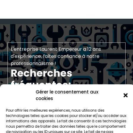
L'entreprise Laurent Empereur a 12 ans
d'expérience, faîtes confiance à notre
professionnalisme !
Recherches
fréquentes:
Gérer le consentement aux
https://laurentempereur.bzh/plomberie/
cookies
https://laurentempereur.bzh/home-horaires-
mail-telephone-contact-empereur-finistere-
Pour offrir les meilleures expériences, nous utilisons des
nord-electricite-chauffage/
technologies telles que les cookies pour stocker et/ou accéder aux
informations des appareils. Le fait de consentir à ces technologies
https://laurentempereur.bzh/electricite/electricie
nous permettra de traiter des données telles que le comportement
a-santec-installation-depannage-entretien/
de navigation ou les ID uniques sur ce site. Le fait de ne pas