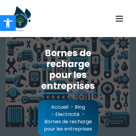
Aller
au
Ouvrir la barre d’outils
contenu
Chauffage Electricité Plomberie
Bornes de
recharge
pour les
entreprises
Accueil
-
Blog
-
Electricité
-
Bornes de recharge
pour les entreprises