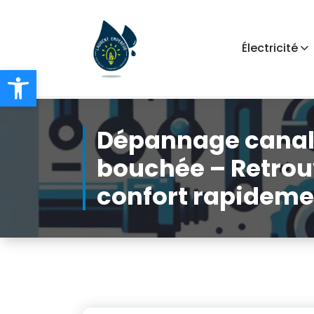
Aller
au
contenu
Électricité
Ouvrir la barre d’outils
Chauffage Electricité Plomberie
Dépannage canal
bouchée – Retrou
confort rapideme