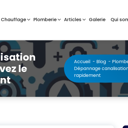
Chauffage
Plomberie
Articles
Galerie
Qui so
isation
Accueil
-
Blog
-
Plombe
vez le
Dépannage canalisation
rapidement
nt