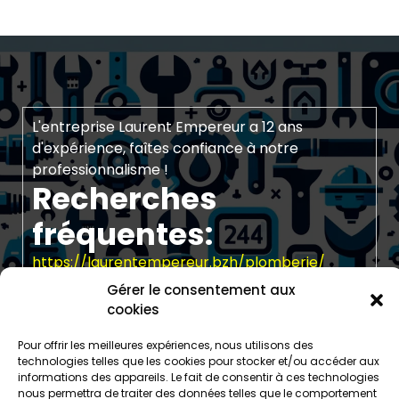
L'entreprise Laurent Empereur a 12 ans
d'expérience, faîtes confiance à notre
professionnalisme !
Recherches
fréquentes:
https://laurentempereur.bzh/plomberie/
https://laurentempereur.bzh/home-horaires-
Gérer le consentement aux
mail-telephone-contact-empereur-finistere-
cookies
nord-electricite-chauffage/
Pour offrir les meilleures expériences, nous utilisons des
https://laurentempereur.bzh/electricite/electricie
technologies telles que les cookies pour stocker et/ou accéder aux
a-santec-installation-depannage-entretien/
informations des appareils. Le fait de consentir à ces technologies
https://laurentempereur.bzh/electricite/electricie
nous permettra de traiter des données telles que le comportement