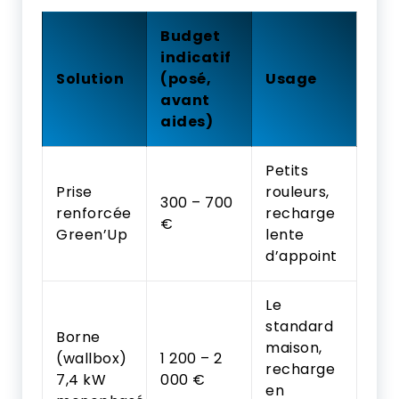
Budget
indicatif
Solution
(posé,
Usage
avant
aides)
Petits
Prise
rouleurs,
300 – 700
renforcée
recharge
€
Green’Up
lente
d’appoint
Le
standard
Borne
maison,
(wallbox)
1 200 – 2
recharge
7,4 kW
000 €
en