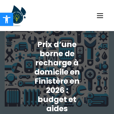
Aller
au
Ouvrir la barre d’outils
contenu
Chauffage Electricité Plomberie
Prix d’une
borne de
recharge à
domicile en
Finistère en
2026 :
budget et
aides