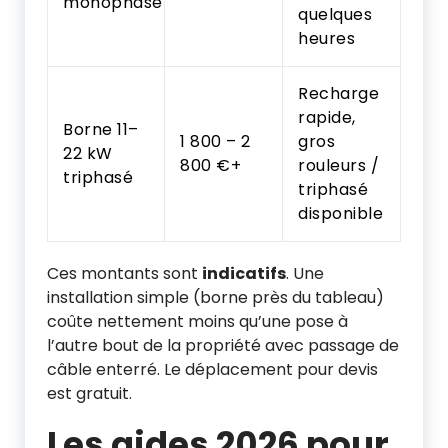
monophasé
quelques
heures
Recharge
rapide,
Borne 11–
1 800 – 2
gros
22 kW
800 €+
rouleurs /
triphasé
triphasé
disponible
Ces montants sont
indicatifs
. Une
installation simple (borne près du tableau)
coûte nettement moins qu’une pose à
l’autre bout de la propriété avec passage de
câble enterré. Le déplacement pour devis
est gratuit.
Les aides 2026 pour