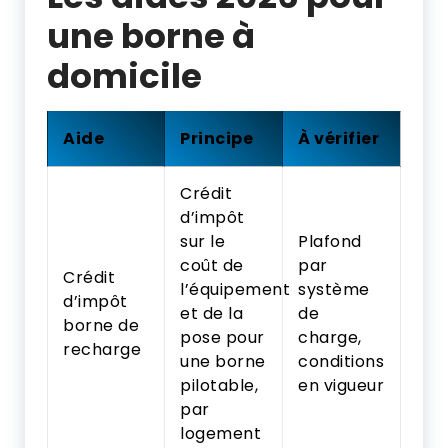
une borne à
domicile
Aide
Principe
À vérifier
Crédit
d’impôt
sur le
Plafond
coût de
par
Crédit
l’équipement
système
d’impôt
et de la
de
borne de
pose pour
charge,
recharge
une borne
conditions
pilotable,
en vigueur
par
logement