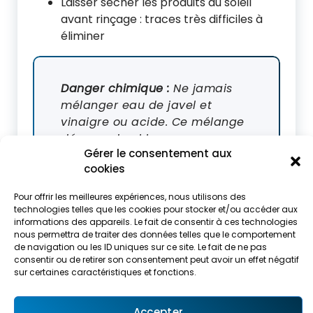
Laisser sécher les produits au soleil
avant rinçage : traces très difficiles à
éliminer
Danger chimique :
Ne jamais
mélanger eau de javel et
vinaigre ou acide. Ce mélange
dégage du chlore gazeux,
Gérer le consentement aux
extrêmement toxique. Utilisez
cookies
toujours les produits
séparément et rincez
Pour offrir les meilleures expériences, nous utilisons des
abondamment entre deux
technologies telles que les cookies pour stocker et/ou accéder aux
applications. L’
Institut National
informations des appareils. Le fait de consentir à ces technologies
nous permettra de traiter des données telles que le comportement
de Recherche et de Sécurité
de navigation ou les ID uniques sur ce site. Le fait de ne pas
(INRS)
rappelle régulièrement
consentir ou de retirer son consentement peut avoir un effet négatif
les dangers des mélanges de
sur certaines caractéristiques et fonctions.
produits ménagers courants.
Accepter