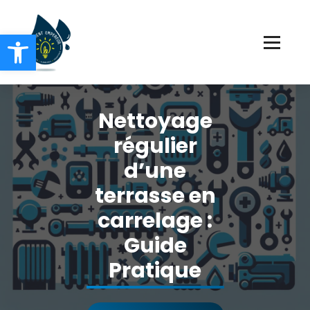
Aller
au
Ouvrir la barre d’outils
contenu
Chauffage Electricité Plomberie
Nettoyage
régulier
d’une
terrasse en
carrelage :
Guide
Pratique