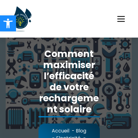
Ouvrir la barre d’outils
Chauffage Electricité Plomberie
Comment
maximiser
l’efficacité
de votre
rechargeme
nt solaire
Accueil
-
Blog